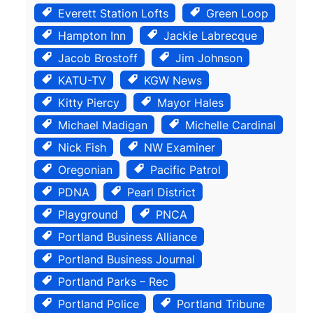
Everett Station Lofts
Green Loop
Hampton Inn
Jackie Labrecque
Jacob Brostoff
Jim Johnson
KATU-TV
KGW News
Kitty Piercy
Mayor Hales
Michael Madigan
Michelle Cardinal
Nick Fish
NW Examiner
Oregonian
Pacific Patrol
PDNA
Pearl District
Playground
PNCA
Portland Business Alliance
Portland Business Journal
Portland Parks – Rec
Portland Police
Portland Tribune