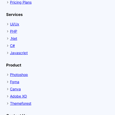
Pricing Plans
Services
Ui/Ux
PHP
.Net
C#
Javascript
Product
Photoshop
Fgma
Canva
Adobe XD
Themeforest