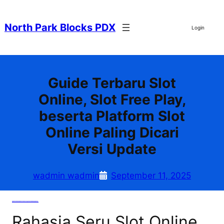
Skip
to
North Park Blocks PDX
Login
content
Guide Terbaru Slot
Online, Slot Free Play,
beserta Platform Slot
Online Paling Dicari
Versi Update
wadmin wadmin
September 11, 2025
lyt6734↑↑↑Black Hat SEO backlinks, focusing on Black Hat SEO, Google Raking
cd34ee↑↑↑Black Hat SEO backlinks, focusing on Black Hat SEO, Google Raking
gwer423↑↑↑Black Hat SEO backlinks, focusing on Black Hat SEO, Google Raking
gwer423↑↑↑Black Hat SEO backlinks, focusing on Black Hat SEO, Google Raking
grr4y5↑↑↑Black Hat SEO backlinks, focusing on Black Hat SEO, Google Raking
vape zombie narkoba
ce3tf4wsd↑↑↑Black Hat SEO backlinks, focusing on Black Hat SEO, Google Raking
lh56tg3d↑↑↑Black Hat SEO backlinks, focusing on Black Hat SEO, Google Raking
vwe3ws2↑↑↑Black Hat SEO backlinks, focusing on Black Hat SEO, Google Raking
Rahasia Seru Slot Online