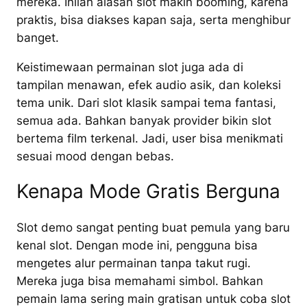
mereka. Inilah alasan slot makin booming, karena
praktis, bisa diakses kapan saja, serta menghibur
banget.
Keistimewaan permainan slot juga ada di
tampilan menawan, efek audio asik, dan koleksi
tema unik. Dari slot klasik sampai tema fantasi,
semua ada. Bahkan banyak provider bikin slot
bertema film terkenal. Jadi, user bisa menikmati
sesuai mood dengan bebas.
Kenapa Mode Gratis Berguna
Slot demo sangat penting buat pemula yang baru
kenal slot. Dengan mode ini, pengguna bisa
mengetes alur permainan tanpa takut rugi.
Mereka juga bisa memahami simbol. Bahkan
pemain lama sering main gratisan untuk coba slot