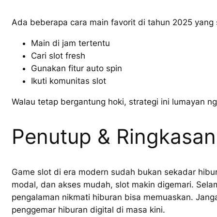
Ada beberapa cara main favorit di tahun 2025 yang 
Main di jam tertentu
Cari slot fresh
Gunakan fitur auto spin
Ikuti komunitas slot
Walau tetap bergantung hoki, strategi ini lumayan ng
Penutup & Ringkasan
Game slot di era modern sudah bukan sekadar hibu
modal, dan akses mudah, slot makin digemari. Sela
pengalaman nikmati hiburan bisa memuaskan. Jang
penggemar hiburan digital di masa kini.