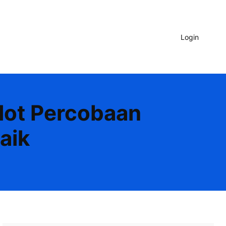
Login
Slot Percobaan
aik