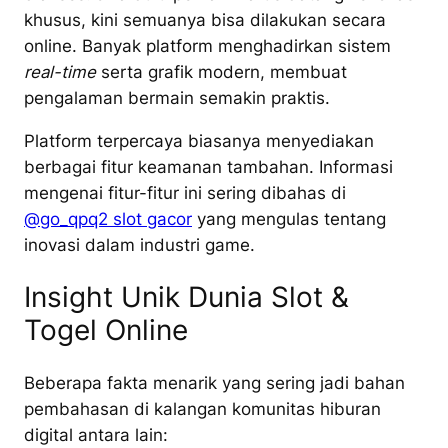
khusus, kini semuanya bisa dilakukan secara
online. Banyak platform menghadirkan sistem
real-time
serta grafik modern, membuat
pengalaman bermain semakin praktis.
Platform terpercaya biasanya menyediakan
berbagai fitur keamanan tambahan. Informasi
mengenai fitur-fitur ini sering dibahas di
@go_qpq2 slot gacor
yang mengulas tentang
inovasi dalam industri game.
Insight Unik Dunia Slot &
Togel Online
Beberapa fakta menarik yang sering jadi bahan
pembahasan di kalangan komunitas hiburan
digital antara lain: