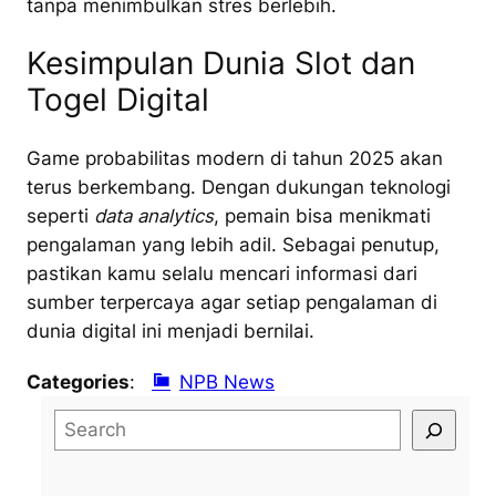
tanpa menimbulkan stres berlebih.
Kesimpulan Dunia Slot dan
Togel Digital
Game probabilitas modern di tahun 2025 akan
terus berkembang. Dengan dukungan teknologi
seperti
data analytics
, pemain bisa menikmati
pengalaman yang lebih adil. Sebagai penutup,
pastikan kamu selalu mencari informasi dari
sumber terpercaya agar setiap pengalaman di
dunia digital ini menjadi bernilai.
Heng36
Categories
:
NPB News
S
e
a