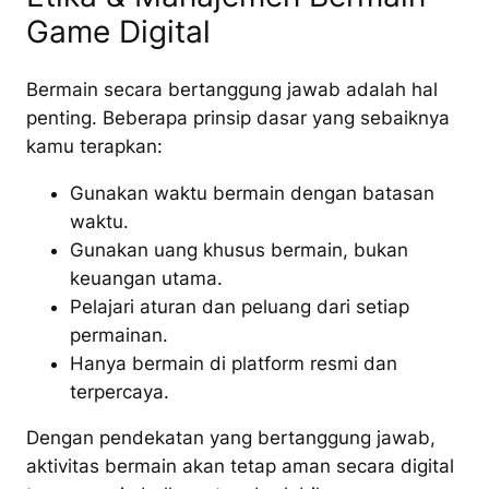
Game Digital
Bermain secara bertanggung jawab adalah hal
penting. Beberapa prinsip dasar yang sebaiknya
kamu terapkan:
Gunakan waktu bermain dengan batasan
waktu.
Gunakan uang khusus bermain, bukan
keuangan utama.
Pelajari aturan dan peluang dari setiap
permainan.
Hanya bermain di platform resmi dan
terpercaya.
Dengan pendekatan yang bertanggung jawab,
aktivitas bermain akan tetap aman secara digital